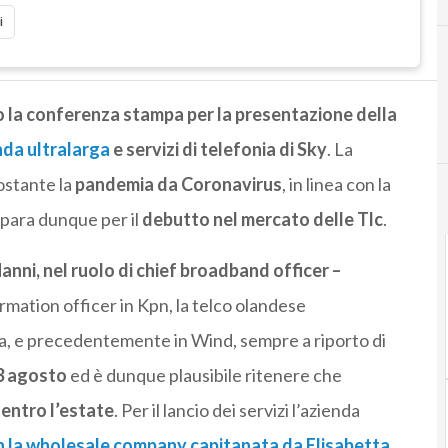
i
 la conferenza stampa per la presentazione della
da ultralarga
e servizi di telefonia di Sky
. La
stante la
pandemia da Coronavirus
, in linea con la
para dunque per il
debutto nel mercato delle Tlc
.
anni, nel ruolo di chief broadband officer –
rmation officer in Kpn, la telco olandese
, e precedentemente in Wind, sempre a riporto di
 3 agosto
ed è dunque plausibile ritenere che
 entro l’estate
. Per il lancio dei servizi l’azienda
n la wholesale company capitanata da Elisabetta