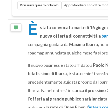
Riassumi questo articolo
Approfondisci con altre font
È
stata convocata martedì 16 giugno
nuova offerta di connettività a
ban
compagnia guidata da
Maximo Ibarra,
nono
roadmap annunciata qualche mese fa si pre
Il nuovo business è stato affidato a
Paolo N
fidatissimo di Ibarra, è stato
chief transfo
precedentemente guidata proprio da Ibarra
Ibarra. Nanni entrerà
in carica il prossimo
l’offerta al grande pubblico sarà lanciata
utilizzerà
la rete di Open Fiber
: l
’intesa co