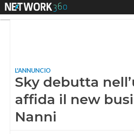
Menu
Sky debutta nell’ul
L'ANNUNCIO
Sky debutta nell
affida il new bus
Nanni