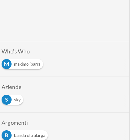
Who's Who
M
maximo ibarra
Aziende
S
sky
Argomenti
B
banda ultralarga