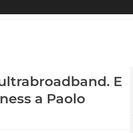
trabroadband. E affida il new business a Paolo Na
’ultrabroadband. E
iness a Paolo