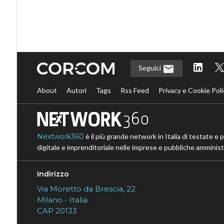
Seguici
About
Autori
Tags
Rss Feed
Privacy e Cookie Poli
Nextwork360
è il più grande network in Italia di testate e 
digitale e imprenditoriale nelle imprese e pubbliche amministr
Indirizzo
Via Moretto da Brescia, 22
Milano - Italia
CAP 20133