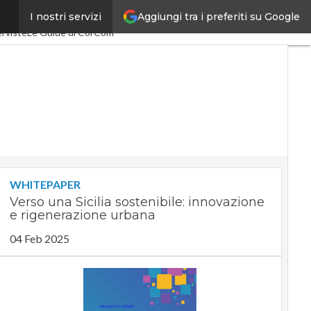
Aggiungi tra i preferiti su Google
I nostri servizi
0
SpacEconomy
PA Digitale
rviste
Le Guide di CorCom
WHITEPAPER
Verso una Sicilia sostenibile: innovazione
e rigenerazione urbana
04 Feb 2025