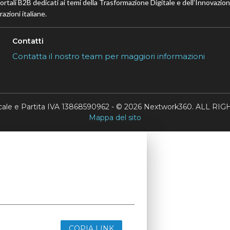
portali B2B dedicati ai temi della Trasformazione Digitale e dell’Innovazio
azioni italiane.
Contatti
Contatta il nostro team per maggiori informazioni
scale e Partita IVA 13868590962 - © 2026 Nextwork360. ALL 
Mappa del sito
COPIA LINK