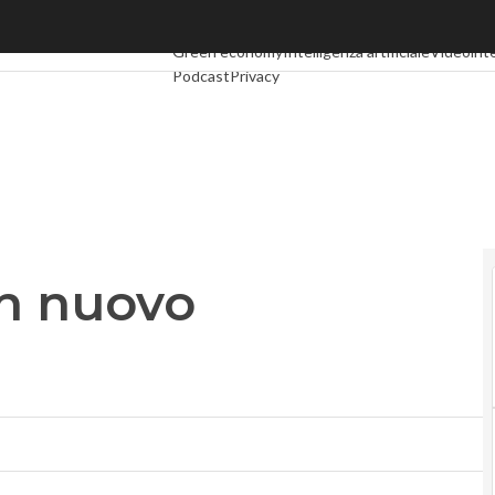
 nuovo presidente
Ultimi articoli
Digital Economy
Telco
Industria 4.
Green economy
Intelligenza artificiale
Videointe
Podcast
Privacy
un nuovo