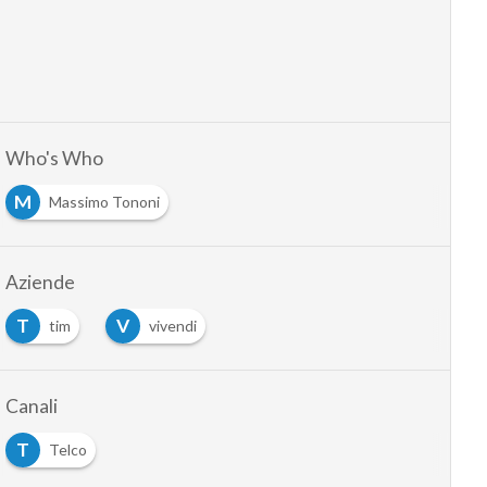
Who's Who
M
Massimo Tononi
Aziende
T
V
tim
vivendi
…
Canali
T
Telco