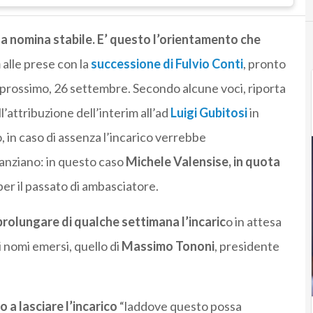
na nomina stabile. E’ questo l’orientamento che
m
alle prese con la
successione di Fulvio Conti
, pronto
dì prossimo, 26 settembre. Secondo alcune voci, riporta
’attribuzione dell’interim all’ad
Luigi Gubitosi
in
in caso di assenza l’incarico verrebbe
anziano: in questo caso
Michele Valensise, in quota
er il passato di ambasciatore.
 prolungare di qualche settimana l’incaric
o in attesa
 nomi emersi, quello di
Massimo Tononi
, presidente
 a lasciare l’incarico
“laddove questo possa