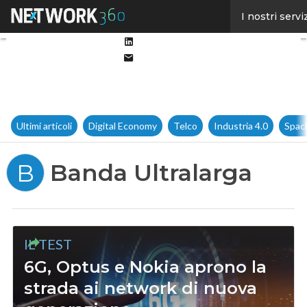
Facebook
I nostri servi
Twitter
Linkedin
Email
Ultimi articoli
Digital Economy
Telco
Industria 4.0
Spac
Banda Ultralarga
B
IL TEST
6G, Optus e Nokia aprono la
strada ai network di nuova