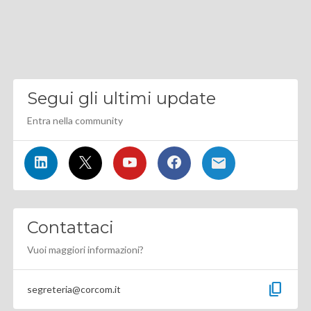
Segui gli ultimi update
Entra nella community
Contattaci
Vuoi maggiori informazioni?
content_copy
segreteria@corcom.it