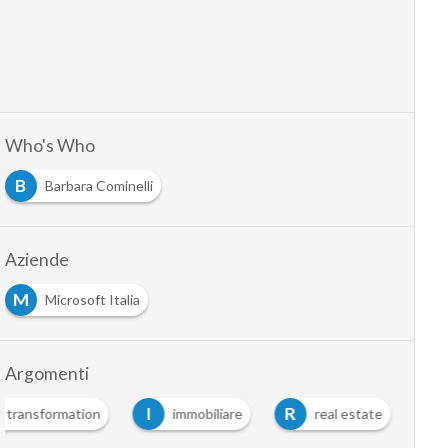
Who's Who
B
Barbara Cominelli
Aziende
M
Microsoft Italia
Argomenti
I
R
al transformation
immobiliare
real estate