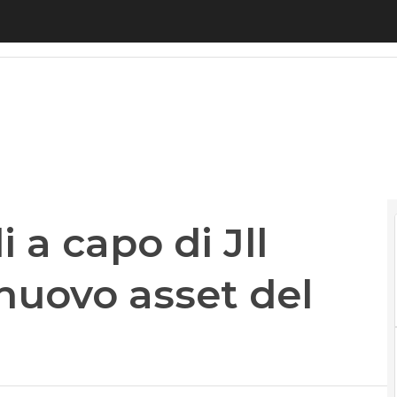
capo di Jll Italia: “Il digitale nuovo asset del real 
 a capo di Jll
e nuovo asset del