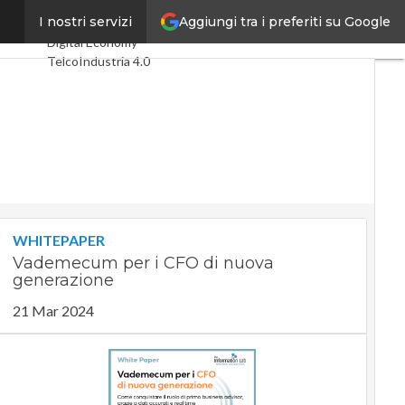
Aggiungi tra i preferiti su Google
estate”
I nostri servizi
Ultimi articoli
Digital Economy
Telco
Industria 4.0
SpacEconomy
PA Digitale
Green economy
Intelligenza
artificiale
Videointerviste
Le Guide di
CorCom
Podcast
Privacy
WHITEPAPER
Vademecum per i CFO di nuova
generazione
21 Mar 2024