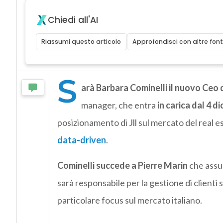
Chiedi all'AI
Riassumi questo articolo
Approfondisci con altre font
S
arà Barbara Cominelli il nuovo Ceo di
manager, che entra
in carica dal 4 d
posizionamento di Jll sul mercato del real 
data-driven
.
Cominelli succede a Pierre Marin
che assum
sarà responsabile per la gestione di clienti 
particolare focus sul mercato italiano.