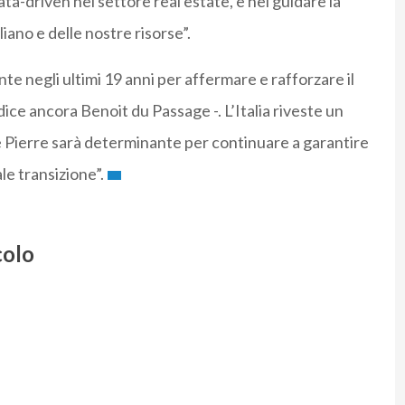
a-driven nel settore real estate, e nel guidare la
iano e delle nostre risorse”.
te negli ultimi 19 anni per affermare e rafforzare il
dice ancora Benoit du Passage -. L’Italia riveste un
a e Pierre sarà determinante per continuare a garantire
le transizione”.
colo