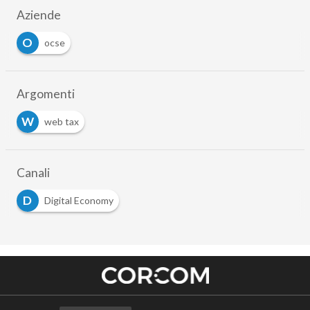
Aziende
O
ocse
Argomenti
W
web tax
Canali
D
Digital Economy