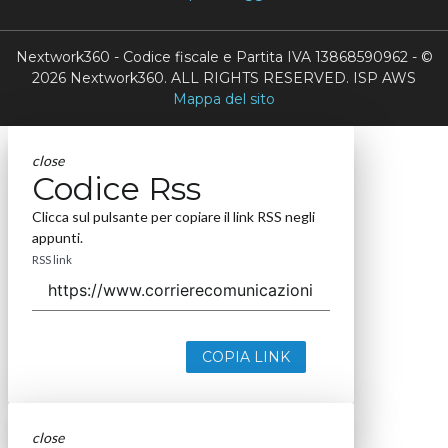
Nextwork360 - Codice fiscale e Partita IVA 13868590962 - ©
2026 Nextwork360. ALL RIGHTS RESERVED. ISP AWS
Mappa del sito
close
Codice Rss
Clicca sul pulsante per copiare il link RSS negli
appunti.
RSS link
COPIA LINK
close