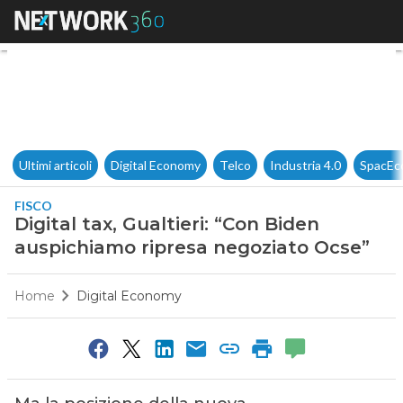
Digital tax, Gualtieri: “Con 
Ultimi articoli
Digital Economy
Telco
Industria 4.0
SpacEc
FISCO
Digital tax, Gualtieri: “Con Biden
auspichiamo ripresa negoziato Ocse”
Home
Digital Economy