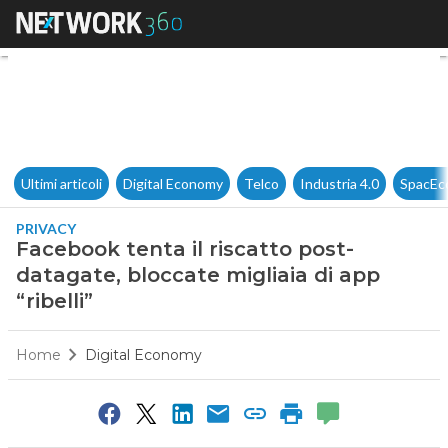
Facebook tenta il riscatto post
Ultimi articoli
Digital Economy
Telco
Industria 4.0
SpacEc
PRIVACY
Facebook tenta il riscatto post-
datagate, bloccate migliaia di app
“ribelli”
Home
Digital Economy