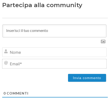
Partecipa alla community
N
Em
0
COMMENTI