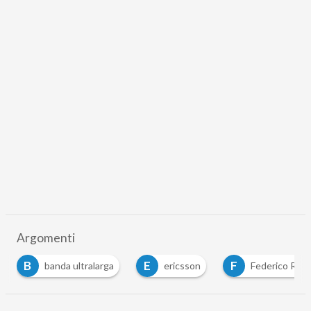
Argomenti
E
F
F
ericsson
Federico Rigoni
frequenze 5G