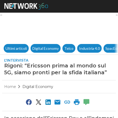
Rigoni: “Ericsson prima al mon
Ultimi articoli
Digital Economy
Telco
Industria 4.0
SpacEc
L'INTERVISTA
Rigoni: “Ericsson prima al mondo sul
5G, siamo pronti per la sfida italiana”
Home
Digital Economy