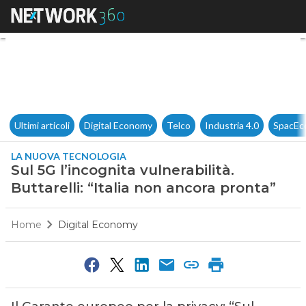
Sul 5G l’incognita vulnerabilità
Ultimi articoli
Digital Economy
Telco
Industria 4.0
SpacEc
LA NUOVA TECNOLOGIA
Sul 5G l’incognita vulnerabilità.
Buttarelli: “Italia non ancora pronta”
Home
Digital Economy