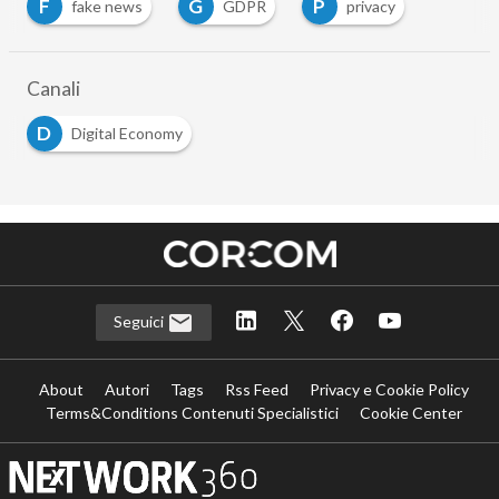
F
G
P
fake news
GDPR
privacy
Canali
D
Digital Economy
Seguici
About
Autori
Tags
Rss Feed
Privacy e Cookie Policy
Terms&Conditions Contenuti Specialistici
Cookie Center