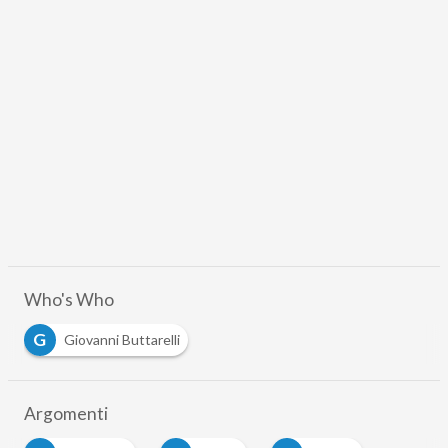
Who's Who
G
Giovanni Buttarelli
Argomenti