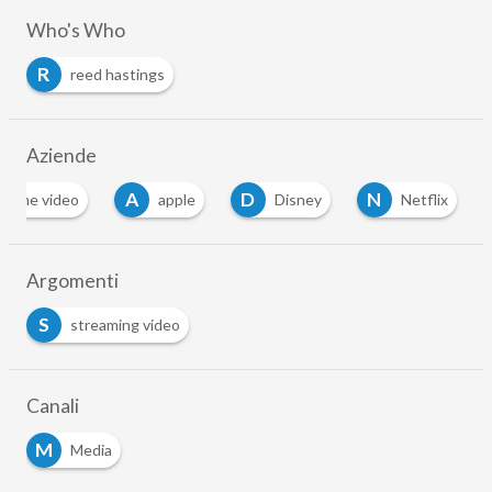
Who's Who
R
reed hastings
Aziende
A
D
N
prime video
apple
Disney
Netflix
…
Argomenti
S
streaming video
Canali
M
Media