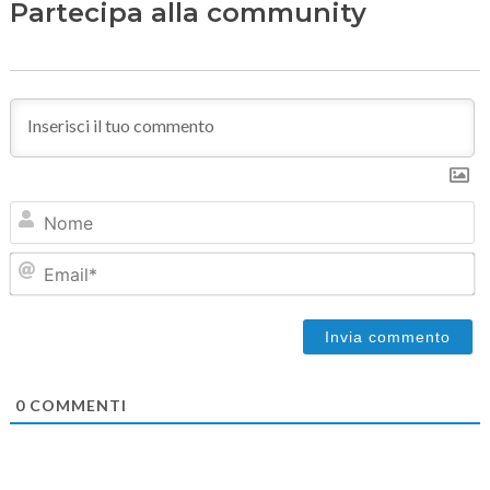
Partecipa alla community
N
Em
0
COMMENTI