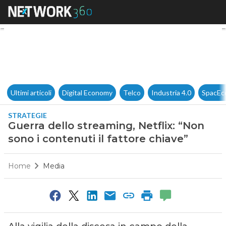
Guerra dello streaming, Netflix
Ultimi articoli
Digital Economy
Telco
Industria 4.0
SpacEc
STRATEGIE
Guerra dello streaming, Netflix: “Non
sono i contenuti il fattore chiave”
Home
Media