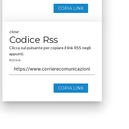
COPIA LINK
close
Codice Rss
Clicca sul pulsante per copiare il link RSS negli
appunti.
RSS link
COPIA LINK