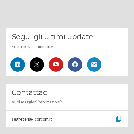
Segui gli ultimi update
Entra nella community
Contattaci
Vuoi maggiori informazioni?
content_copy
segreteria@corcom.it