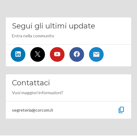
Segui gli ultimi update
Entra nella community
Contattaci
Vuoi maggiori informazioni?
content_copy
segreteria@corcom.it