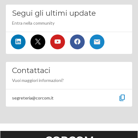
Segui gli ultimi update
Entra nella community
Contattaci
Vuoi maggiori informazioni?
content_copy
segreteria@corcom.it