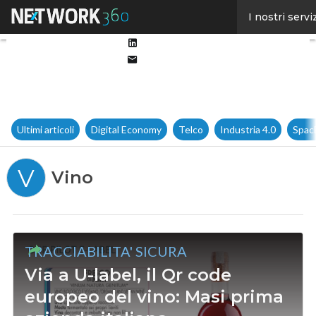
Facebook
I nostri servi
Twitter
Linkedin
Email
Ultimi articoli
Digital Economy
Telco
Industria 4.0
Spac
V
Vino
TRACCIABILITA' SICURA
Via a U-label, il Qr code
europeo del vino: Masi prima