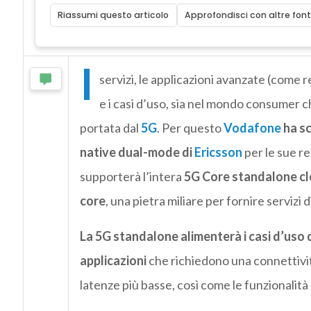
Riassumi questo articolo
Approfondisci con altre font
I
servizi, le applicazioni avanzate (come r
e i casi d’uso, sia nel mondo consumer c
portata dal
5G
. Per questo
Vodafone
ha sc
native dual-mode di
Ericsson
per le sue re
supporterà l’intera
5G Core standalone clo
core
, una pietra miliare per fornire servizi 
La 5G standalone alimenterà i casi d’uso 
applicazioni
che richiedono una connettività
latenze più basse, così come le funzionalità 