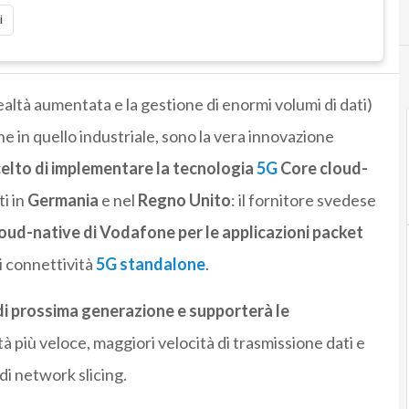
i
ealtà aumentata e la gestione di enormi volumi di dati)
he in quello industriale, sono la vera innovazione
elto di implementare la tecnologia
5G
Core cloud-
ti in
Germania
e nel
Regno Unito
: il fornitore svedese
ud-native di Vodafone per le applicazioni packet
di connettività
5G standalone
.
di prossima generazione e supporterà le
 più veloce, maggiori velocità di trasmissione dati e
di network slicing.