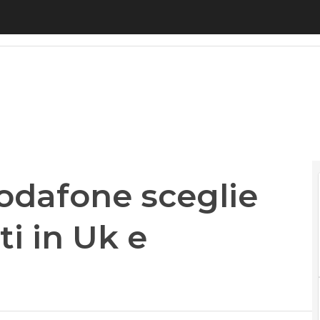
afone sceglie Ericsson per le reti in Uk e Germani
odafone sceglie
ti in Uk e