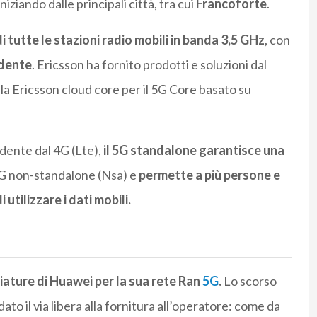
ziando dalle principali città, tra cui
Francoforte
.
i tutte le stazioni radio mobili in banda 3,5 GHz
, con
ndente
. Ericsson ha fornito prodotti e soluzioni dal
la Ericsson cloud core per il 5G Core basato su
ente dal 4G (Lte),
il 5G standalone garantisce una
i 5G non-standalone (Nsa) e
permette a più persone e
ilizzare i dati mobili.
iature di Huawei per la sua rete Ran
5G
.
Lo scorso
dato il via libera alla fornitura all’operatore: come da