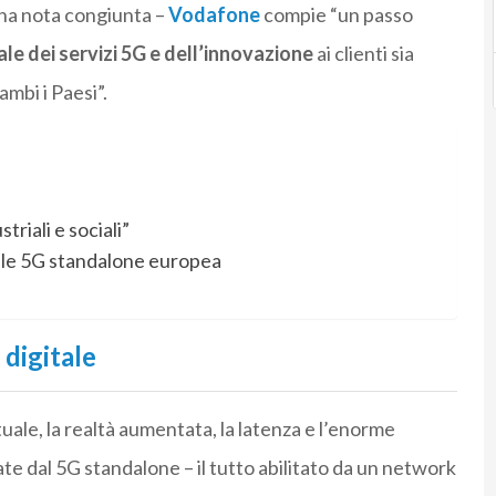
una nota congiunta –
Vodafone
compie “un passo
ale dei servizi 5G e dell’innovazione
ai clienti sia
mbi i Paesi”.
riali e sociali”
ale 5G standalone europea
 digitale
tuale, la realtà aumentata, la latenza e l’enorme
ate dal 5G standalone – il tutto abilitato da un network