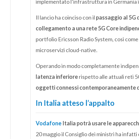
implementato l’infrastruttura in Germania ini
Il lancio ha coinciso con il
passaggio al 5G d
collegamento a una rete 5G Core indipe
portfolio Ericsson Radio System, così come 
microservizi cloud-native.
Operando in modo completamente indipend
latenza inferiore
rispetto alle attuali ret
oggetti connessi contemporaneamente di ut
In Italia atteso l’appalto
Vodafone
Italia potrà usare le apparecch
20 maggio il Consiglio dei ministri ha infatti 