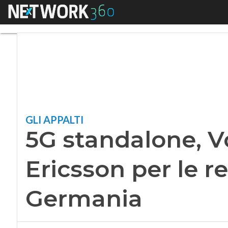
Menu
5G standalone, Vod
GLI APPALTI
5G standalone, V
Ericsson per le re
Germania