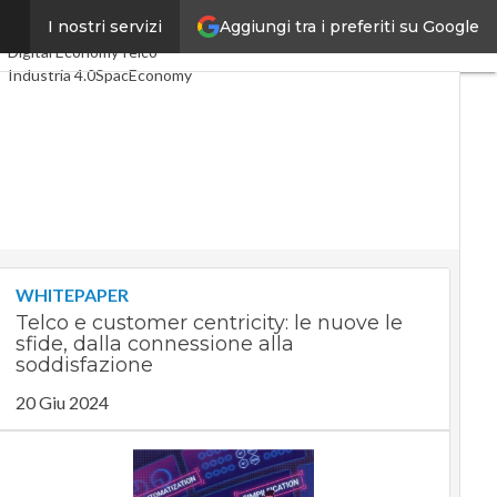
Aggiungi tra i preferiti su Google
a
I nostri servizi
Ultimi articoli
Digital Economy
Telco
Industria 4.0
SpacEconomy
PA Digitale
Green economy
Intelligenza artificiale
Videointerviste
Le Guide di CorCom
Podcast
Privacy
WHITEPAPER
Telco e customer centricity: le nuove le
sfide, dalla connessione alla
soddisfazione
20 Giu 2024