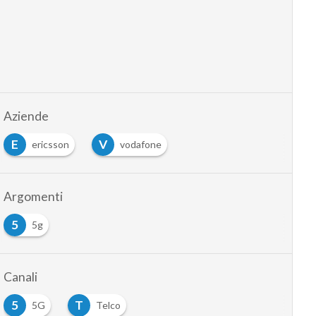
Aziende
E
V
ericsson
vodafone
Argomenti
5
5g
Canali
5
T
5G
Telco