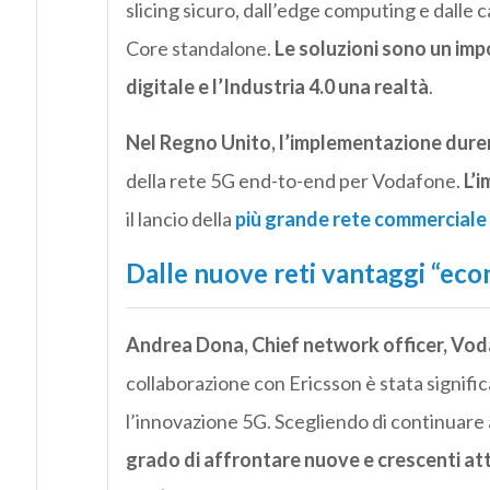
slicing sicuro, dall’edge computing e dalle c
Core standalone.
Le soluzioni sono un imp
digitale e l’Industria 4.0 una realtà
.
Nel Regno Unito, l’implementazione durer
della rete 5G end-to-end per Vodafone.
L’i
il lancio della
più grande rete commerciale
Dalle nuove reti vantaggi “econo
Andrea Dona, Chief network officer, Vo
collaborazione con Ericsson è stata signifi
l’innovazione 5G. Scegliendo di continuare a
grado di affrontare nuove e crescenti att