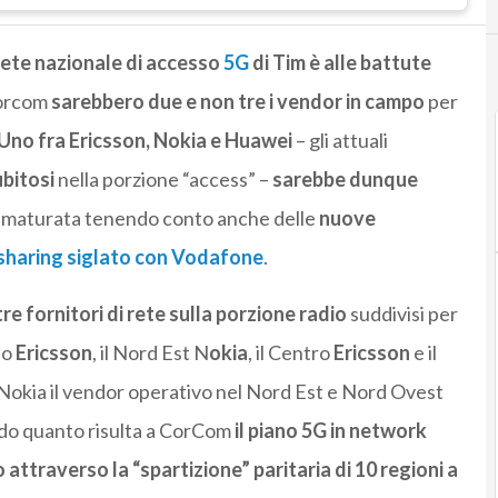
rete nazionale di accesso
5G
di Tim è alle battute
Corcom
sarebbero due e non tre i vendor in campo
per
Uno fra Ericsson, Nokia e Huawei
– gli attuali
ubitosi
nella porzione “access” –
sarebbe dunque
e maturata tenendo conto anche delle
nuove
sharing siglato con Vodafone
.
re fornitori di rete sulla porzione radio
suddivisi per
po
Ericsson
, il Nord Est N
okia
, il Centro
Ericsson
e il
Nokia il vendor operativo nel Nord Est e Nord Ovest
do quanto risulta a CorCom
il piano 5G in network
ttraverso la “spartizione” paritaria di 10 regioni a