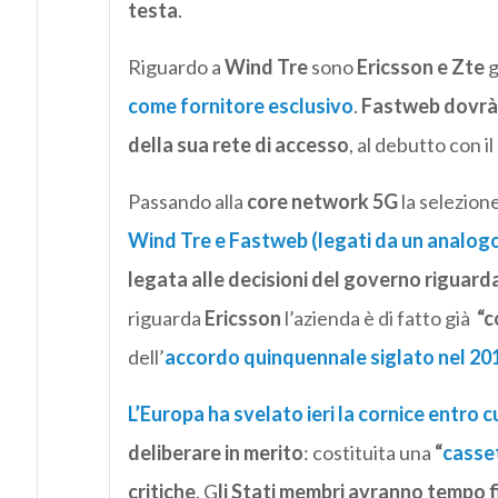
testa
.
Riguardo a
Wind Tre
sono
Ericsson e Zte
g
come fornitore esclusivo
.
Fastweb dovrà d
della sua rete di accesso
, al debutto con il
Passando alla
core network 5G
la selezione
Wind Tre e Fastweb
(legati da un analog
legata alle decisioni del governo riguard
riguarda
Ericsson
l’azienda è di fatto già
“c
dell’
accordo quinquennale siglato nel 201
L’Europa ha svelato ieri la cornice entro 
deliberare in merito
: costituita una
“
casset
critiche
. G
li Stati membri avranno tempo fi