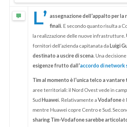
L’
assegnazione dell’appalto per la 
finali
. E secondo quanto risulta a 
la realizzazione delle nuove infrastrutture.
fornitori dell’azienda capitanata da
Luigi G
destinato a uscire di scena
. Una decision
esigenze frutto dall’
accordo di network 
Tim al momento è l’unica telco a vantare t
aree territoriali: il Nord Ovest vede in cam
Sud
Huawe
i. Relativamente a
Vodafone
è 
mentre Huawei copre Centro e Sud. Secon
sharing Tim-Vodafone sarebbe articolato a