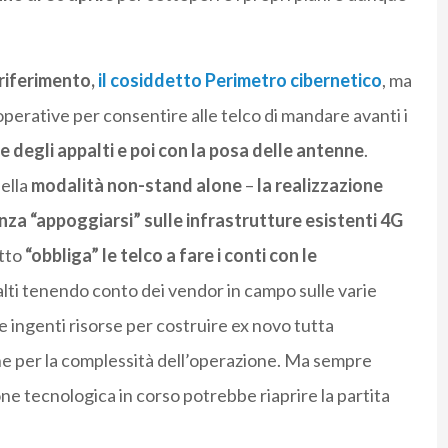
 riferimento,
il cosiddetto Perimetro cibernetico
, ma
operative per consentire alle telco di mandare avanti i
 degli appalti e poi con la posa delle antenne
.
nella
modalità non-stand alone
–
la realizzazione
enza “appoggiarsi” sulle infrastrutture esistenti 4G
atto
“obbliga” le telco a fare i conti con le
palti tenendo conto dei vendor in campo sulle varie
re ingenti risorse per costruire ex novo tutta
e per la complessità dell’operazione. Ma sempre
e tecnologica in corso potrebbe riaprire la partita