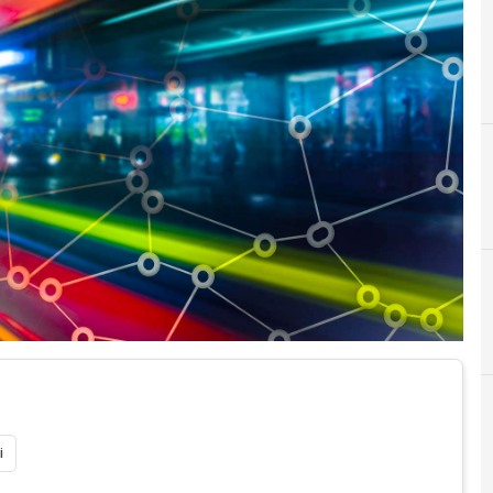
E
ericsson
i