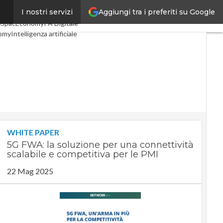
Aggiungi tra i preferiti su Google
I nostri servizi
i
Digital Economy
Telco
0
SpacEconomy
PA Digitale
omy
Intelligenza artificiale
iste
Le Guide di CorCom
acy
WHITE PAPER
5G FWA: la soluzione per una connettività
scalabile e competitiva per le PMI
22 Mag 2025