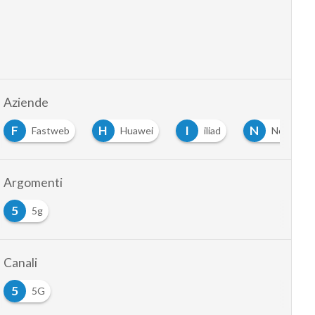
Aziende
F
H
I
N
Fastweb
Huawei
iliad
Nokia
Argomenti
5
5g
Canali
5
5G