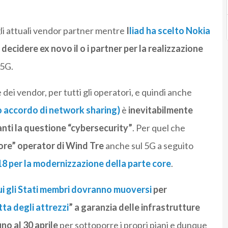
li attuali vendor partner mentre
I
liad ha scelto Nokia
ecidere ex novo il o i partner per la realizzazione
 5G.
 dei vendor, per tutti gli operatori, e quindi anche
o accordo di network sharing)
è
inevitabilmente
anti la questione “cybersecurity”
. Per quel che
ore” operator di Wind Tre
anche sul 5G a seguito
8 per la modernizzazione della parte core
.
cui gli Stati membri dovranno muoversi
per
ta degli attrezzi
” a garanzia delle infrastrutture
no al 30 aprile
per sottoporre i propri piani e dunque