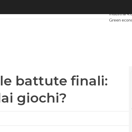
 battute finali: un vendor fuori dai giochi?
Ultimi articol
Industria 4.
Green econ
Videointerv
Podcast
Priv
le battute finali:
ai giochi?