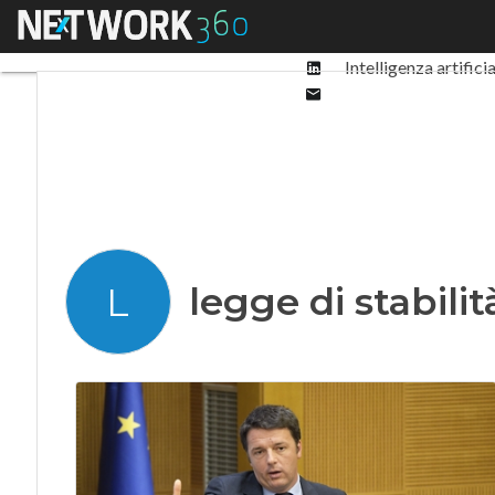
Facebook
Menu
Ultimi articoli
Digit
Twitter
Linkedin
Intelligenza artifici
Email
legge di stabilit
L