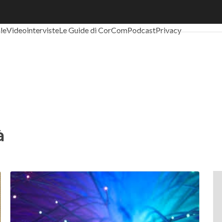
al Economy
Telco
Industria 4.0
SpacEconomy
PA Digitale
Green eco
ale
Videointerviste
Le Guide di CorCom
Podcast
Privacy
à