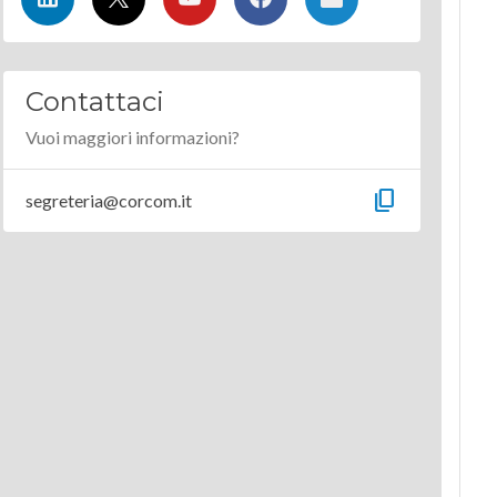
Contattaci
Vuoi maggiori informazioni?
content_copy
segreteria@corcom.it