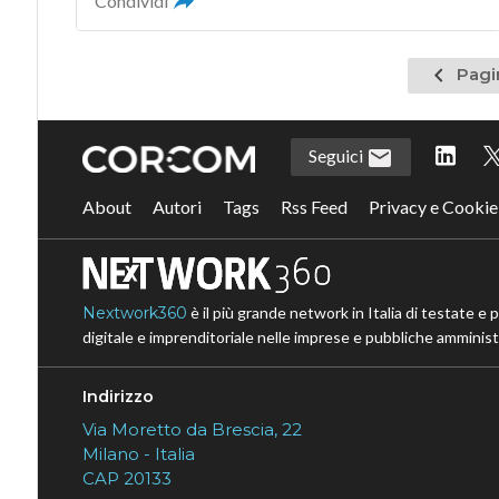
Condividi
Pagina
Pagi
precede
Seguici
About
Autori
Tags
Rss Feed
Privacy e Cookie
Nextwork360
è il più grande network in Italia di testate e 
digitale e imprenditoriale nelle imprese e pubbliche amministr
Indirizzo
Via Moretto da Brescia, 22
Milano - Italia
CAP 20133