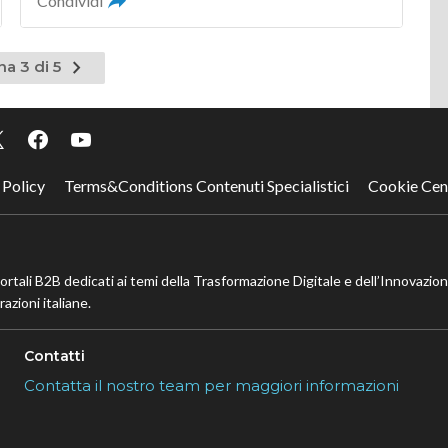
Condividi
Pagina
na 3 di 5
nte
successiva
 Policy
Terms&Conditions Contenuti Specialistici
Cookie Cen
portali B2B dedicati ai temi della Trasformazione Digitale e dell’Innovazio
azioni italiane.
Contatti
Contatta il nostro team per maggiori informazioni