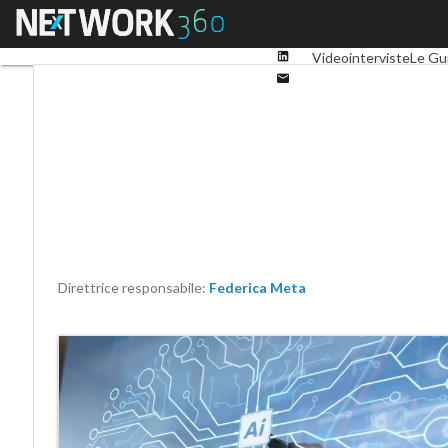
Facebook
Menu
Ultimi articoli
Digital 
Twitter
Linkedin
Videointerviste
Le Gu
Email
Direttrice responsabile:
Federica Meta