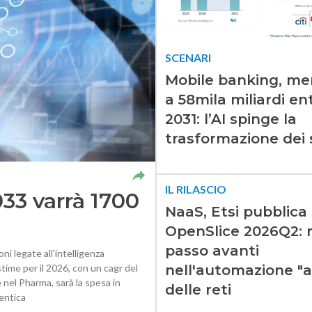
SCENARI
Mobile banking, me
a 58mila miliardi ent
2031: l’AI spinge la
trasformazione dei s
IL RILASCIO
033 varrà 1700
NaaS, Etsi pubblica
OpenSlice 2026Q2: 
passo avanti
i legate all'intelligenza
nell'automazione "
stime per il 2026, con un cagr del
e nel Pharma, sarà la spesa in
delle reti
gentica