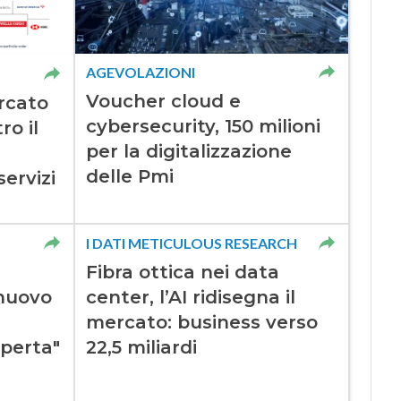
AGEVOLAZIONI
Voucher cloud e
rcato
cybersecurity, 150 milioni
ro il
per la digitalizzazione
delle Pmi
ervizi
I DATI METICULOUS RESEARCH
Fibra ottica nei data
nuovo
center, l’AI ridisegna il
mercato: business verso
aperta"
22,5 miliardi