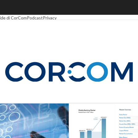
Economy
Telco
Industria 4.0
SpacEconomy
PA Digitale
Green economy
Intel
ide di CorCom
Podcast
Privacy