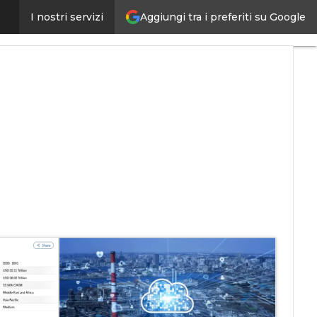
Aggiungi tra i preferiti su Google
I nostri servizi
ligenza artificiale